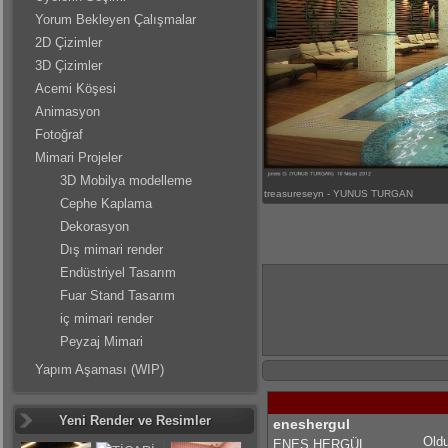
Yorum Bekleyen Çalışmalar
2D Çizimler
3D Çizimler
Acemi Köşesi
Animasyon
Fotoğraf
Mimari Projeler
3D Mobilya modelleme
treasureseyn - YUNUS TURGAN
Cephe Kaplama
Dekorasyon
Dış mimari render
Endüstriyel Tasarım
Fuar Stand Tasarım
iç mimari render
Peyzaj Mimari
Yapım Aşaması (WIP)
Yeni Render ve Resimler
eneshergul
Oldu
ENES HERGÜL