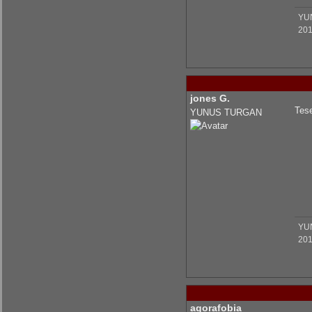
YU
KrmmcR: Teşekkür ederim abim
201
KrmmcR: Çok teşekkür ederim abim
jones G.
Tese
YUNUS TURGAN
olcaysaymar: Emeğine sağlık Kerem
YU
201
agorafobia