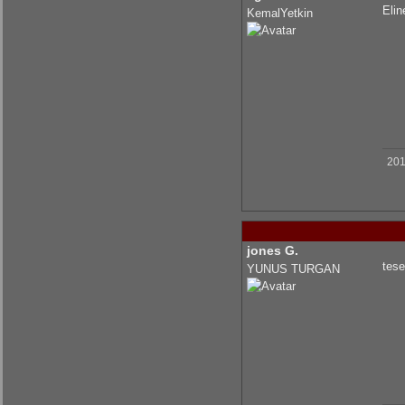
Elin
KemalYetkin
201
jones G.
tese
YUNUS TURGAN