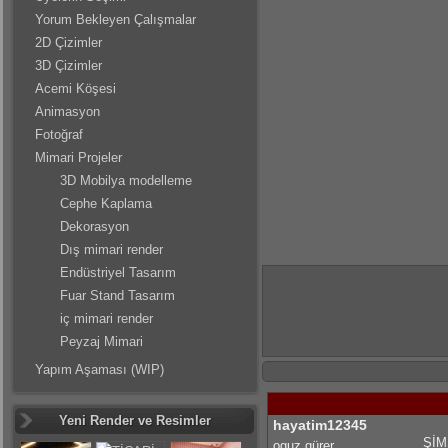
Yorum Bekleyen Çalışmalar
2D Çizimler
3D Çizimler
Acemi Köşesi
Animasyon
Fotoğraf
Mimari Projeler
3D Mobilya modelleme
Cephe Kaplama
Dekorasyon
Dış mimari render
Endüstriyel Tasarım
Fuar Stand Tasarım
iç mimari render
Peyzaj Mimari
Yapım Aşaması (WIP)
Yeni Render ve Resimler
hayatim12345
ŞİM
oguz gürer