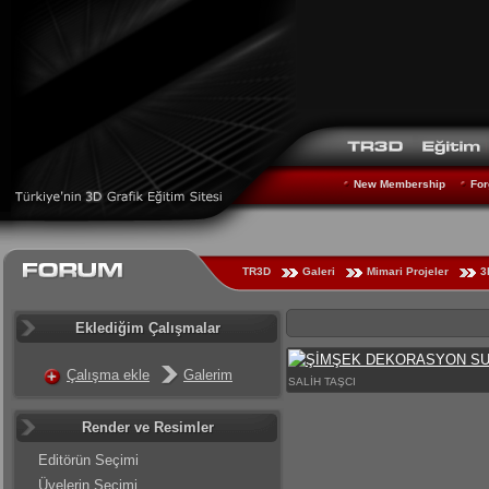
New Membership
For
TR3D
Galeri
Mimari Projeler
3
Eklediğim Çalışmalar
Çalışma ekle
Galerim
SALİH TAŞCI
Render ve Resimler
Editörün Seçimi
Üyelerin Seçimi