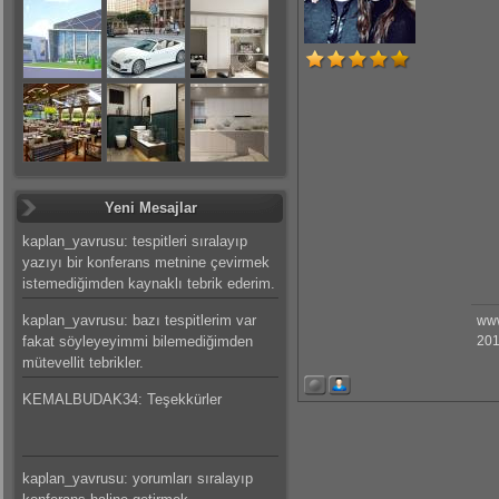
Yeni Mesajlar
kaplan_yavrusu: tespitleri sıralayıp
yazıyı bir konferans metnine çevirmek
istemediğimden kaynaklı tebrik ederim.
kaplan_yavrusu: bazı tespitlerim var
www
fakat söyleyeyimmi bilemediğimden
201
mütevellit tebrikler.
KEMALBUDAK34: Teşekkürler
kaplan_yavrusu: yorumları sıralayıp