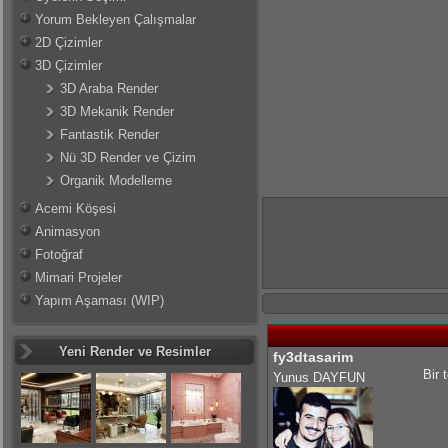
Yorum Bekleyen Çalışmalar
2D Çizimler
3D Çizimler
3D Araba Render
3D Mekanik Render
Fantastik Render
Nü 3D Render ve Çizim
Organik Modelleme
Acemi Köşesi
Animasyon
Fotoğraf
Mimari Projeler
Yapım Aşaması (WIP)
Yeni Render ve Resimler
fy3dtasarim
Bir 
Yunus DAYFUN