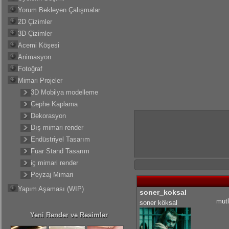
Yorum Bekleyen Çalışmalar
2D Çizimler
3D Çizimler
Acemi Köşesi
Animasyon
Fotoğraf
Mimari Projeler
3D Mobilya modelleme
Cephe Kaplama
Dekorasyon
Dış mimari render
Endüstriyel Tasarım
Fuar Stand Tasarım
iç mimari render
Peyzaj Mimari
Yapım Aşaması (WIP)
soner_koksal
mutl
soner köksal
Yeni Render ve Resimler