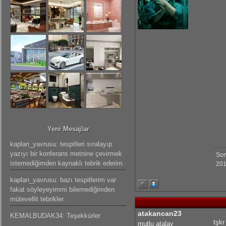
Yeni Mesajlar
kaplan_yavrusu: tespitleri sıralayıp
yazıyı bir konferans metnine çevirmek
Son
istemediğimden kaynaklı tebrik ederim.
201
kaplan_yavrusu: bazı tespitlerim var
fakat söyleyeyimmi bilemediğimden
mütevellit tebrikler.
atakancan23
KEMALBUDAK34: Teşekkürler
tşkr
mutlu atalay