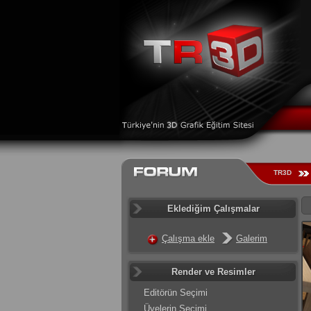
TR3D
Eklediğim Çalışmalar
Çalışma ekle
Galerim
Render ve Resimler
Editörün Seçimi
Üyelerin Seçimi