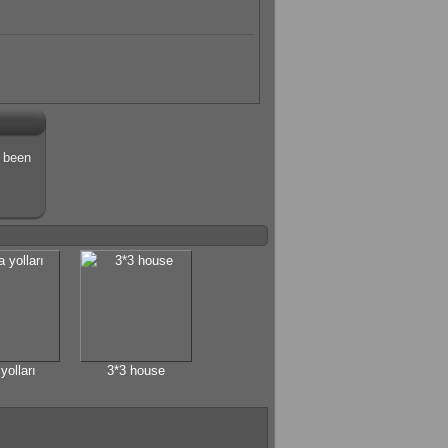
s been
yolları
3*3 house