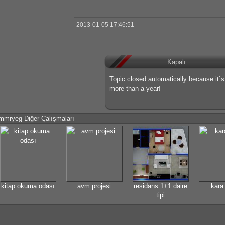
2013-01-05 17:46:51
Kapalı
Topic closed automatically because it`
more than a year!
mmryeg Diğer Çalışmaları
kitap okuma odası
avm projesi
residans 1+1 daire
kara 
tipi