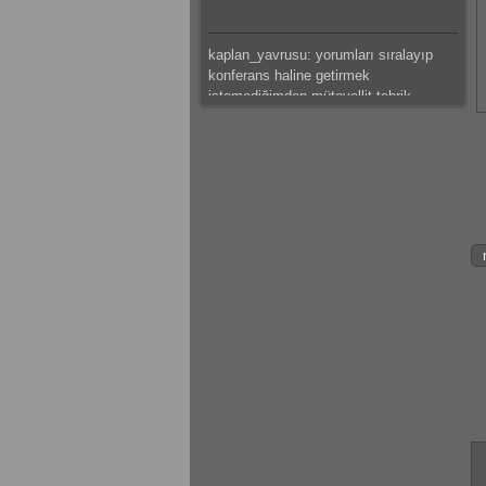
kaplan_yavrusu: yorumları sıralayıp
konferans haline getirmek
istemediğimden mütevellit tebrik
ederim.
mateus: güzeel çalışma olmuş
kaplan_yavrusu: bazı tespitlerim var
ama saklı tutuyorum.başarılar dilerim.
kaplan_yavrusu: sıkıntı ve problemleri
sıralamak yerine ve hemde canını
sıkmak istemediğimden mütevellit
tebrik eder başarılar dilerim.
mateus: modelleme detaylı olmuş
emeğine sağlık
gokhantastan: Elinize sağlık gerçekten
güzel bir çalışma olmuş.