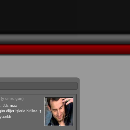
(y emre gun)
:
3ds max
ün diğer işlerle birlikte :)
apıldı