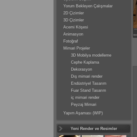
Yorum Bekleyen Çalışmalar
2D Çizimler
3D Çizimler
Acemi Köşesi
Animasyon
re
Fotoğraf
Mimari Projeler
3D Mobilya modelleme
Cephe Kaplama
Dekorasyon
Dış mimari render
Endüstriyel Tasarım
Fuar Stand Tasarım
iç mimari render
Peyzaj Mimari
Yapım Aşaması (WIP)
Yeni Render ve Resimler