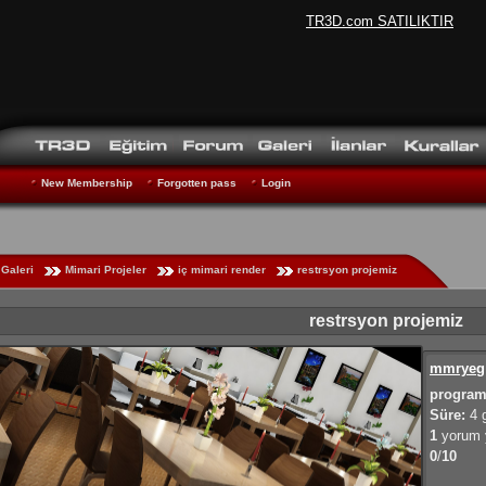
TR3D.com SATILIKTIR
New Membership
Forgotten pass
Login
Galeri
Mimari Projeler
iç mimari render
restrsyon projemiz
restrsyon projemiz
mmryeg
program
Süre:
4 g
1
yorum y
0
/
10