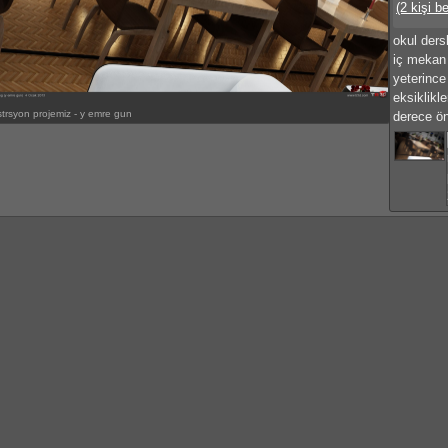
(2 kişi b
okul ders
iç mekan 
yeterince
eksiklikle
strsyon projemiz - y emre gun
derece ön