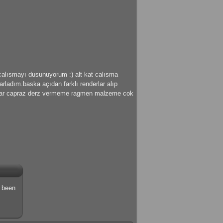
calısmayı dusunuyorum :) alt kat calısma
arladım.baska açıdan farklı renderlar alıp
am var capraz derz vermeme ragmen malzeme cok
s been