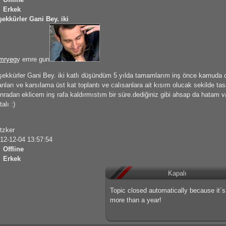
Erkek
şekkürler Gani Bey. iki
mryeg
y emre gun
şekkürler Gani Bey. iki katlı düşündüm 5 yılda tamamlarım inş önce kamuda 
anları ve karsılama üst kat toplantı ve calısanlara ait kısım olucak sekilde tas
nradan eklicem inş rafa kaldırmıstım bir süre.dediğiniz gibi ahsap da hat
talı :)
itzker
12-12-04 13:57:54
Offline
Erkek
Kapalı
Topic closed automatically because it`
more than a year!