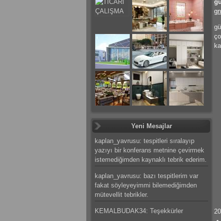
gü
gn
gü
ço
ka
Yeni Mesajlar
kaplan_yavrusu: tespitleri sıralayıp
yazıyı bir konferans metnine çevirmek
istemediğimden kaynaklı tebrik ederim.
kaplan_yavrusu: bazı tespitlerim var
fakat söyleyeyimmi bilemediğimden
mütevellit tebrikler.
KEMALBUDAK34: Teşekkürler
20