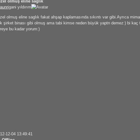
zel olmuş eline saglık
aunri
gani yıldırım
zel olmuş eline saglık fakat ahşap kaplamasında sıkıntı var gibi.Ayrıca mima
k şirket binası gibi olmuş ama tabi kimse neden büyük yaptn demez:) bi kaç 
reye bu kadar yorum:)
12-12-04 13:49:41
Offline