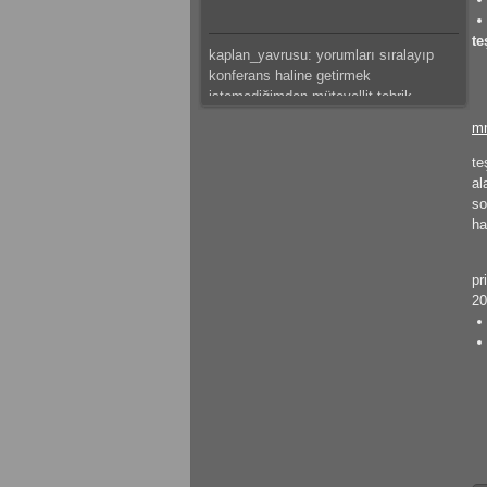
te
kaplan_yavrusu: yorumları sıralayıp
konferans haline getirmek
istemediğimden mütevellit tebrik
ederim.
m
mateus: güzeel çalışma olmuş
te
al
so
kaplan_yavrusu: bazı tespitlerim var
ha
ama saklı tutuyorum.başarılar dilerim.
pr
kaplan_yavrusu: sıkıntı ve problemleri
20
sıralamak yerine ve hemde canını
sıkmak istemediğimden mütevellit
tebrik eder başarılar dilerim.
mateus: modelleme detaylı olmuş
emeğine sağlık
gokhantastan: Elinize sağlık gerçekten
güzel bir çalışma olmuş.