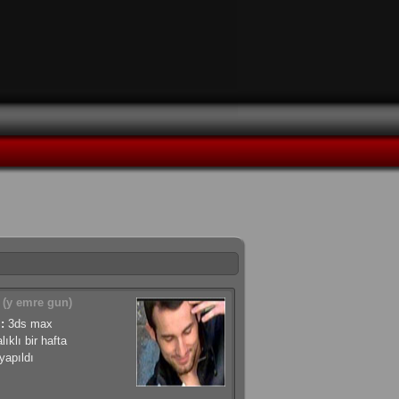
(y emre gun)
:
3ds max
lıklı bir hafta
apıldı