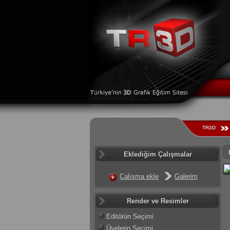
TR3D
Eklediğim Çalışmalar
Çalışma ekle
Galerim
Render ve Resimler
Editörün Seçimi
Üyelerin Seçimi