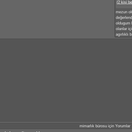
(2 kişi b
mezun ol
değerlen
oldugum b
olanlar i
agırlıklı 
mimarlık bürosu için Yorumlar