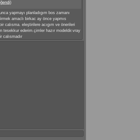
eğendi)
unca yapmayı planladıgım bos zamanı
dirmek amaclı birkac ay önce yapmıs
ir calısma. eleştirilere acıgım ve önerileri
çin tesekkur ederim.çimler hazır modeldir.vray
bir calısmadır