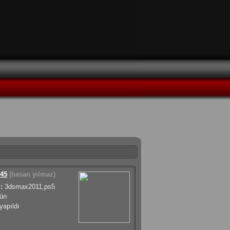
45
(hasan yılmaz)
:
3dsmax2011,ps5
ün
apıldı