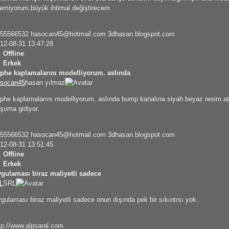
lemiyorum.büyük ihtimal değiştirecem.
455566532
hasocan45@hotmail.com
3dhasan.blogspot.com
12-08-31 13:47:28
Offline
Erkek
phe kaplamalarını modelliyorum. aslında
socan45
hasan yılmaz
phe kaplamalarını modelliyorum. aslında bump kanalına siyah beyaz resim a
şuma gidiyor.
455566532
hasocan45@hotmail.com
3dhasan.blogspot.com
12-08-31 13:51:45
Offline
Erkek
gulaması biraz maliyetli sadece
L
SRL
gulaması biraz maliyetli sadece onun dışında pek bir sıkıntısı yok.
tp://www.alpsaral.com