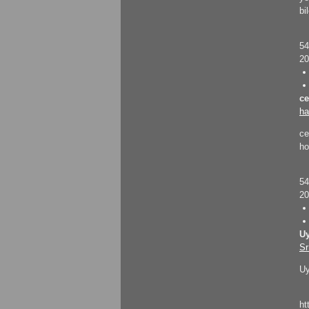
bi
KrmmcR: Teşekkür ederim abim
5
20
KrmmcR: Çok teşekkür ederim abim
ce
ha
olcaysaymar: Emeğine sağlık Kerem
ce
ho
5
20
Uy
Sr
Uy
ht