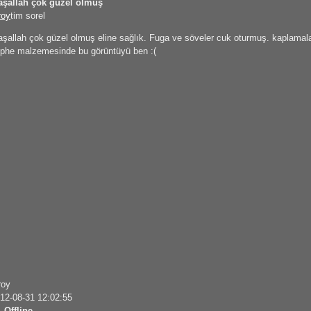
şallah çok güzel olmuş
roy
tim sorel
şallah çok güzel olmuş eline sağlık. Fuga ve söveler cuk oturmuş. kaplamalar
phe malzemesinde bu görüntüyü ben :(
roy
12-08-31 12:02:55
Offline