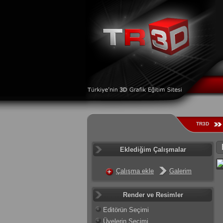
TR3D
Eklediğim Çalışmalar
Çalışma ekle
Galerim
Render ve Resimler
Editörün Seçimi
Üyelerin Seçimi