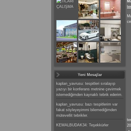
Ma
te
Ma
ce
Yeni Mesajlar
kaplan_yavrusu: tespitleri sıralayıp
yazıyı bir konferans metnine çevirmek
istemediğimden kaynaklı tebrik ederim.
kaplan_yavrusu: bazı tespitlerim var
fakat söyleyeyimmi bilemediğimden
mütevellit tebrikler.
te
KEMALBUDAK34: Teşekkürler
20