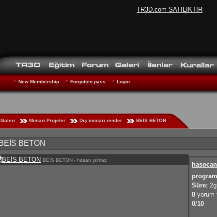
TR3D.com SATILIKTIR
New Membership
Forgotten pass
Login
Galeri
Mimari Projeler
Dış mimari render
BEİS BETON
BEİS BETON
BEİS BETON - hasan yılmaz
hasocan
program
Süre:
2g
8
yorum y
0
/
10