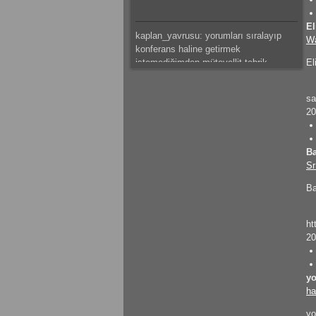
El
kaplan_yavrusu: yorumları sıralayıp
W
konferans haline getirmek
istemediğimden mütevellit tebrik
El
ederim.
mateus: güzeel çalışma olmuş
sa
20
kaplan_yavrusu: bazı tespitlerim var
ama saklı tutuyorum.başarılar dilerim.
Ba
Sr
kaplan_yavrusu: sıkıntı ve problemleri
Ba
sıralamak yerine ve hemde canını
sıkmak istemediğimden mütevellit
ht
tebrik eder başarılar dilerim.
mateus: modelleme detaylı olmuş
20
emeğine sağlık
yo
gokhantastan: Elinize sağlık gerçekten
ha
güzel bir çalışma olmuş.
yo