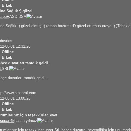
Erkek
ine Sağlık :) güzel
arpeR
ASD DSA
ine Sağlık :) güzel olmuş :) (araba hazırmı :D güzel oturmuş oraya :) )Tebrikle
dasdas
12-08-31 12:31:26
Offline
Erkek
hçe duvarları tanıdık geldi...
L
SRL
hçe duvarları tanıdık geldi...
tp://www.alpsaral.com
12-08-31 13:00:25
Offline
Erkek
rumlarınız için teşekkürler. evet
socan45
hasan yılmaz
rumlarınız için teşekkürler. evet SrL bahçe duvarını beyendiğim için unu mo