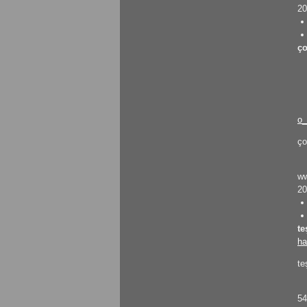
20
ço
o_
ço
w
20
te
ha
te
5