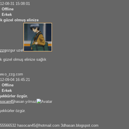
12-08-31 15:08:01
Offline
Erkek
k güzel olmuş elinize
zzg
ozgur uzel
k güzel olmuş elinize sağlık
ww.o_zzg.com
12-09-04 16:45:21
Offline
Erkek
şekkürler özgür.
socan45
hasan yılmaz
şekkürler özgür.
455566532
hasocan45@hotmail.com
3dhasan.blogspot.com