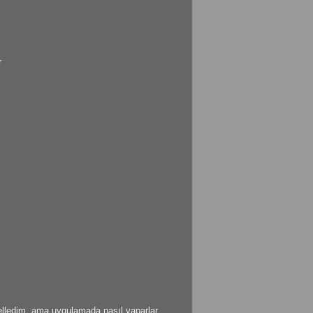
r
delledim. ama uygulamada nasıl yaparlar