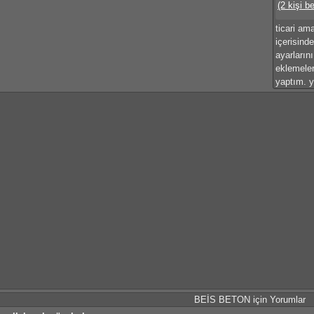
(2 kişi b
ticari am
içerisind
ayarların
eklemeler
yaptım. y
BEİS BETON için Yorumlar