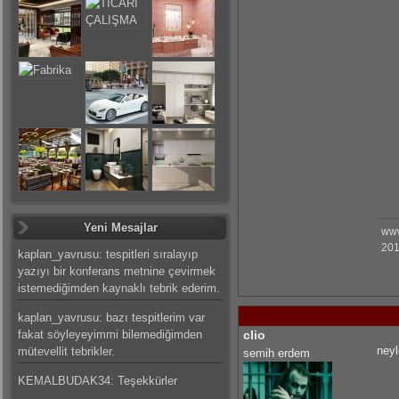
Yeni Mesajlar
www
201
kaplan_yavrusu: tespitleri sıralayıp
yazıyı bir konferans metnine çevirmek
istemediğimden kaynaklı tebrik ederim.
kaplan_yavrusu: bazı tespitlerim var
fakat söyleyeyimmi bilemediğimden
clio
neyl
mütevellit tebrikler.
semih erdem
KEMALBUDAK34: Teşekkürler