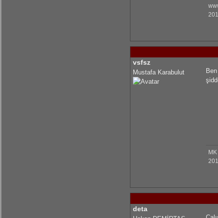
www
201
vsfsz
Ben 
Mustafa Karabulut
şidd
MK
201
deta
Çalı