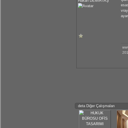
Hakan DEMİRTAŞ
esas
vray
ayar
www
201
deta Diğer Çalışmaları