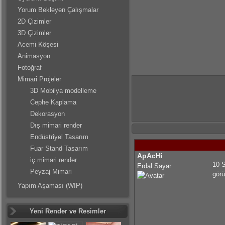
Yorum Bekleyen Çalışmalar
2D Çizimler
3D Çizimler
Acemi Köşesi
Animasyon
Fotoğraf
Mimari Projeler
3D Mobilya modelleme
Cephe Kaplama
Dekorasyon
Dış mimari render
Endüstriyel Tasarım
Fuar Stand Tasarım
ApAcHi
iç mimari render
10 S
Erdal Sayar
Peyzaj Mimari
görü
Yapım Aşaması (WIP)
Yeni Render ve Resimler