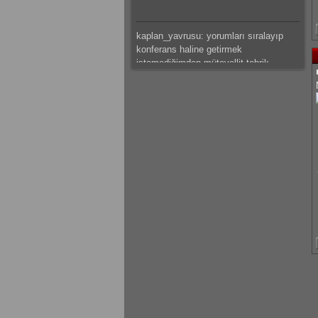
kaplan_yavrusu: yorumları sıralayıp
konferans haline getirmek
istemediğimden mütevellit tebrik
ederim.
mateus: güzeel çalışma olmuş
kaplan_yavrusu: bazı tespitlerim var
ama saklı tutuyorum.başarılar dilerim.
kaplan_yavrusu: sıkıntı ve problemleri
sıralamak yerine ve hemde canını
sıkmak istemediğimden mütevellit
tebrik eder başarılar dilerim.
mateus: modelleme detaylı olmuş
emeğine sağlık
gokhantastan: Elinize sağlık gerçekten
güzel bir çalışma olmuş.