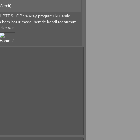
eğendi)
PTPSHOP ve vray programı kullanıldı
a hem hazır model hemde kendi tasarımım
ller var