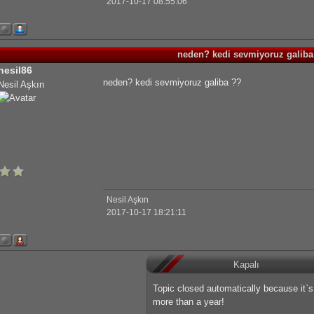
2017-10-17 08:55:06
neden? kedi sevmiyoruz galiba
nesil86
neden? kedi sevmiyoruz galiba ??
Nesil Aşkın
Nesil Aşkın
2017-10-17 18:21:11
Kapalı
Topic closed automatically because it`
more than a year!