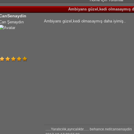
Ambiyans güzel,kedi olmasaymış 
CanSenaydin
Ambiyans güzel,kedi olmasaymış daha iyimiş..
Can Şenaydın
......Yaratıcılık,ayrıcalıktır...... behance.net/cansenaydin