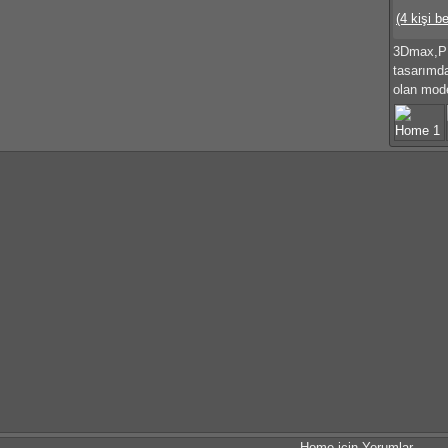
(4 kişi b
3Dmax,PH
tasarımd
olan mode
Home için Yorumlar