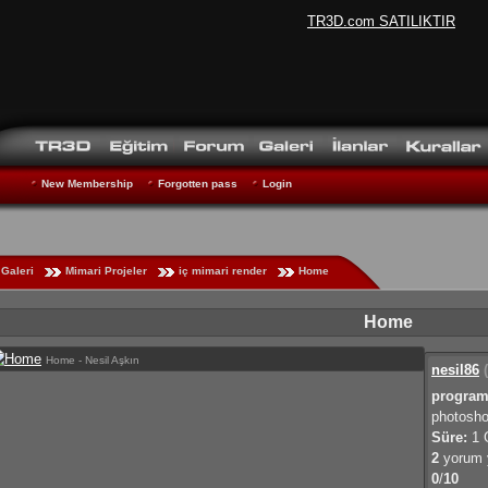
TR3D.com SATILIKTIR
New Membership
Forgotten pass
Login
Galeri
Mimari Projeler
iç mimari render
Home
Home
Home - Nesil Aşkın
nesil86
(
program
photosh
Süre:
1 
2
yorum y
0
/
10