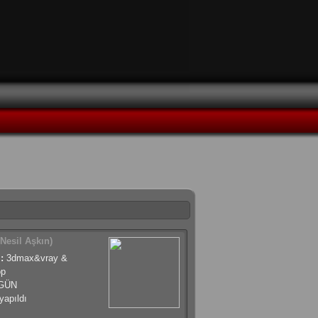
Nesil Aşkın)
:
3dmax&vray &
op
GÜN
apıldı