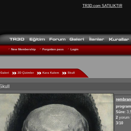
TR3D.com SATILIKTIR
New Membership
Forgotten pass
Login
Galeri
2D Çizimler
Kara Kalem
Skull
Skull
rembran
program
Süre:
3,
2
yorum y
3
/
10