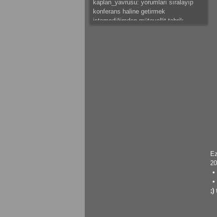
kaplan_yavrusu: yorumları sıralayıp
konferans haline getirmek
istemediğimden mütevellit tebrik
ederim.
mateus: güzeel çalışma olmuş
kaplan_yavrusu: bazı tespitlerim var
ama saklı tutuyorum.başarılar dilerim.
kaplan_yavrusu: sıkıntı ve problemleri
sıralamak yerine ve hemde canını
sıkmak istemediğimden mütevellit
tebrik eder başarılar dilerim.
mateus: modelleme detaylı olmuş
emeğine sağlık
Ez
20
gokhantastan: Elinize sağlık gerçekten
güzel bir çalışma olmuş.
;)
KrmmcR: Teşekkür ederim abim