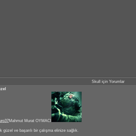
Skull için Yorumlar
zel
uro37
Mahmut Murat OYMACI
k güzel ve başarılı bir çalışma elinize sağlık.