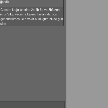
eğendi)
Canson kağıt üzerine 2b 4b 6b ve 8bfüzen
mur Silgi, yedirme kalemi kullanıldı. boş
erlendirilmesi için vakit bulduğum bikaç gün
irdim