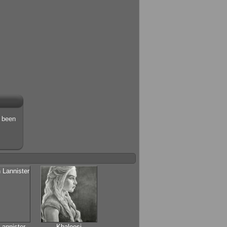
s been
Lannister
Khaleesi