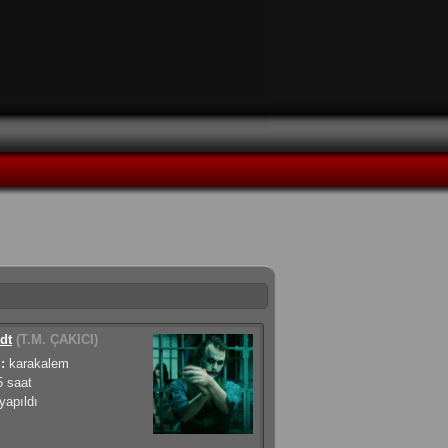
dt
(T.M. ÇAKICI)
:
karakalem
5 saat
apıldı