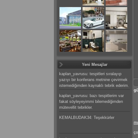
Yeni Mesajlar
kaplan_yavrusu: tespitleri sıralayıp
yazıyı bir konferans metnine çevirmek
istemediğimden kaynaklı tebrik ederim.
gü
kaplan_yavrusu: bazı tespitlerim var
fakat söyleyeyimmi bilemediğimden
mütevellit tebrikler.
KEMALBUDAK34: Teşekkürler
m
ço