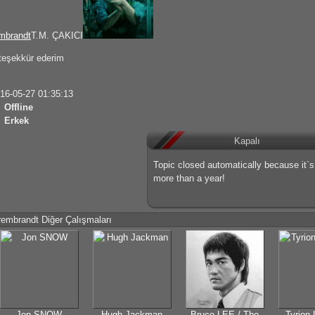
mbrandt
T.M. ÇAKICI
 teşekkür ederim
16-05-27 01:35:13
Offline
Erkek
Kapalı
Topic closed automatically because it`
more than a year!
rembrandt Diğer Çalışmaları
Jon SNOW
Hugh Jackman
Bruce LEE / The
Tyrion 