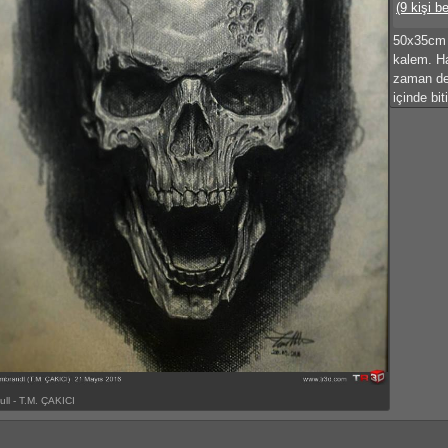
(9 kişi b
50x35cm 
kalem. Ha
zaman değ
içinde bit
ull - T.M. ÇAKICI