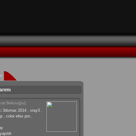
mı
arımı
rat Bekiroğlu)
:
3dsmax 2014 , vray3 ,
 , color efex pro ,
ay
apıldı