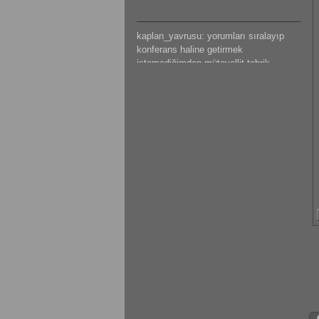
kaplan_yavrusu: yorumları sıralayıp
konferans haline getirmek
istemediğimden mütevellit tebrik
ederim.
mateus: güzeel çalışma olmuş
kaplan_yavrusu: bazı tespitlerim var
ama saklı tutuyorum.başarılar dilerim.
kaplan_yavrusu: sıkıntı ve problemleri
sıralamak yerine ve hemde canını
sıkmak istemediğimden mütevellit
tebrik eder başarılar dilerim.
mateus: modelleme detaylı olmuş
emeğine sağlık
gokhantastan: Elinize sağlık gerçekten
güzel bir çalışma olmuş.