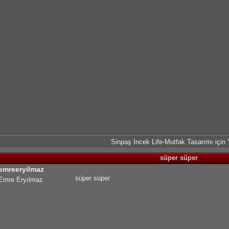
Sinpaş İncek Life-Mutfak Tasarımı için
süper süper
emreeryilmaz
süper süper
Emre Eryılmaz