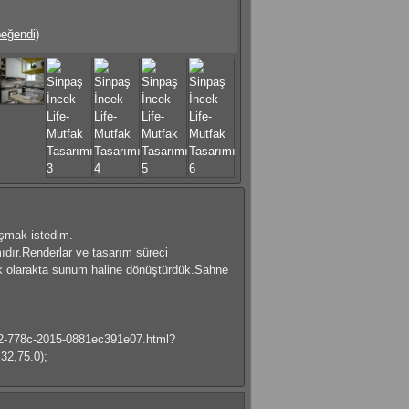
beğendi)
aşmak istedim.
ıdır.Renderlar ve tasarım süreci
ik olarakta sunum haline dönüştürdük.Sahne
e2-778c-2015-0881ec391e07.html?
32,75.0);