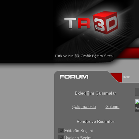
TR3D
Eklediğim Çalışmalar
Çalışma ekle
Galerim
Fı
Render ve Resimler
Editörün Seçimi
Üyelerin Seçimi