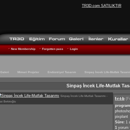
TR3D.com SATILIKTIR
New Membership
Forgotten pass
Login
Galeri
Mimari Projeler
Endüstriyel Tasarım
Sinpaş İncek Life-Mutfak Tasarı
Sinpaş İncek Life-Mutfak Tas
Sinpaş İncek Life-Mutfak Tasarımı -
f-r-t-b
(Fı
rat Bekiroğlu
program
photoshop
pixplant
Süre:
1 
1
yorum y