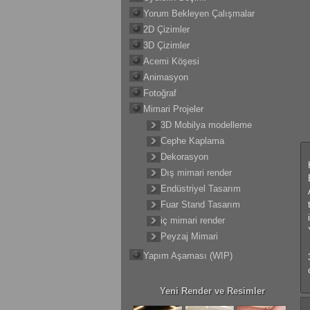
Yorum Bekleyen Çalışmalar
2D Çizimler
3D Çizimler
Acemi Köşesi
Animasyon
Fotoğraf
Mimari Projeler
3D Mobilya modelleme
Cephe Kaplama
Dekorasyon
Dış mimari render
Endüstriyel Tasarım
Fuar Stand Tasarım
iç mimari render
Peyzaj Mimari
Yapım Aşaması (WIP)
Yeni Render ve Resimler