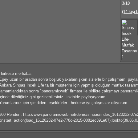
3
/
10
(14 kişi 
Herkese merhaba;
Epey uzun bir aradan sonra boşluk yakalamışken sizlerle bir çalışmamı payl
Ankara Sinpaş İncek Life ta bir müşterim için yapmış olduğum mutfak tasarım
tamamlandıktan sonra "panoramicweb" firması ile birlikte çalışmayı panoram
içinde dilediğiniz gibi gezinebilirsiniz.Linkinide paylaşıyorum.
Yorumlarınız için şimdiden teşekkürler , herkese iyi çalışmalar diliyorum.
360 Render : http://www.panoramicweb.net/demo/sinpas/index_16120232-07
onstart=action(load_16120232-07e2-778c-2015-0881ec391e07);lookto(39.86,0.