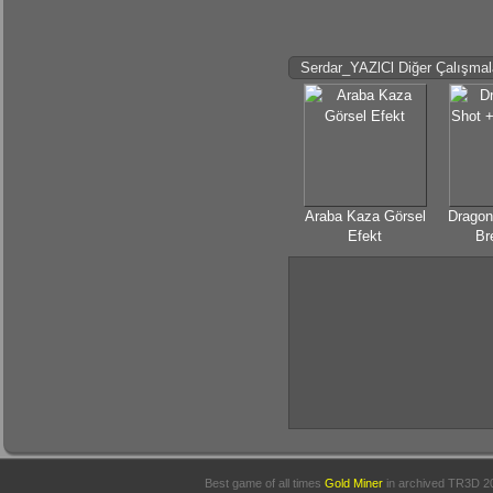
Serdar_YAZlCl Diğer Çalışmal
Araba Kaza Görsel
Dragon
Efekt
Br
Best game of all times
Gold Miner
in archived
TR3D 2