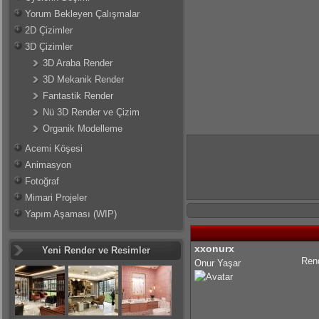
Yorum Bekleyen Çalışmalar
2D Çizimler
3D Çizimler
3D Araba Render
3D Mekanik Render
Fantastik Render
Nü 3D Render ve Çizim
Organik Modelleme
Acemi Köşesi
Animasyon
Fotoğraf
Mimari Projeler
Yapım Aşaması (WIP)
xxonurx
Yeni Render ve Resimler
Rend
Onur Yaşar