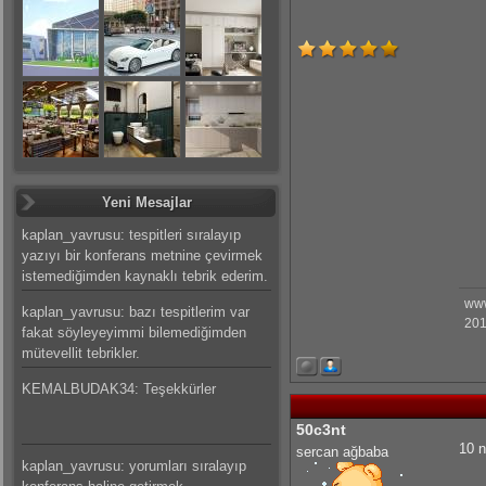
Yeni Mesajlar
kaplan_yavrusu: tespitleri sıralayıp
yazıyı bir konferans metnine çevirmek
istemediğimden kaynaklı tebrik ederim.
www
kaplan_yavrusu: bazı tespitlerim var
201
fakat söyleyeyimmi bilemediğimden
mütevellit tebrikler.
KEMALBUDAK34: Teşekkürler
50c3nt
10 n
sercan ağbaba
kaplan_yavrusu: yorumları sıralayıp