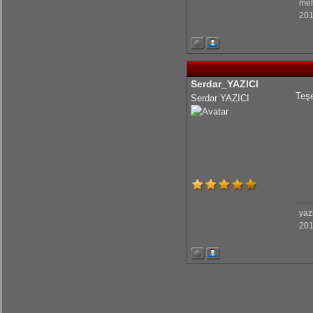
me
201
KrmmcR: Çok teşekkür ederim abim
olcaysaymar: Emeğine sağlık Kerem
Serdar_YAZlCl
Teşe
Serdar YAZICI
yaz
201