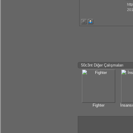
KrmmcR: Çok teşekkür ederim abim
htt
201
olcaysaymar: Emeğine sağlık Kerem
50c3nt Diğer Çalışmaları
Fighter
İnsansı