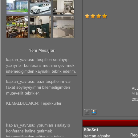
Yeni Mesajlar
kaplan_yavrusu: tespitleri sıralayıp
yazıyı bir konferans metnine çevirmek
istemediğimden kaynaklı tebrik ederim.
kaplan_yavrusu: bazı tespitlerim var
fakat söyleyeyimmi bilemediğimden
ALL
mütevellit tebrikler.
YU
201
KEMALBUDAK34: Teşekkürler
kaplan_yavrusu: yorumları sıralayıp
50c3nt
konferans haline getirmek
Rec
sercan ağbaba
istemediğimden mütevellit tebrik