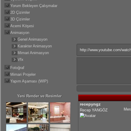
Yorum Bekleyen Çalışmalar
2D Çizimler
3D Çizimler
Acemi Köşesi
Animasyon
Genel Animasyon
Karakter Animasyon
http://www.youtube.com/wa
Mimari Animasyon
Vfx
Fotoğraf
Mimari Projeler
Yapım Aşaması (WIP)
Yeni Render ve Resimler
recepyngz
Mera
Recep YANGÖZ