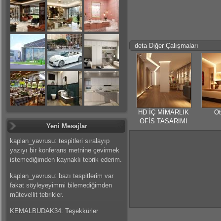
deta Diğer Çalışmaları
HD İÇ MİMARLIK
Ot
OFİS TASARIMI
Yeni Mesajlar
kaplan_yavrusu: tespitleri sıralayıp
yazıyı bir konferans metnine çevirmek
istemediğimden kaynaklı tebrik ederim.
kaplan_yavrusu: bazı tespitlerim var
fakat söyleyeyimmi bilemediğimden
mütevellit tebrikler.
KEMALBUDAK34: Teşekkürler