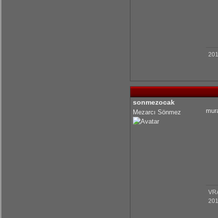
201
sonmezocak
mura
Mezarcı Sönmez
VR
201