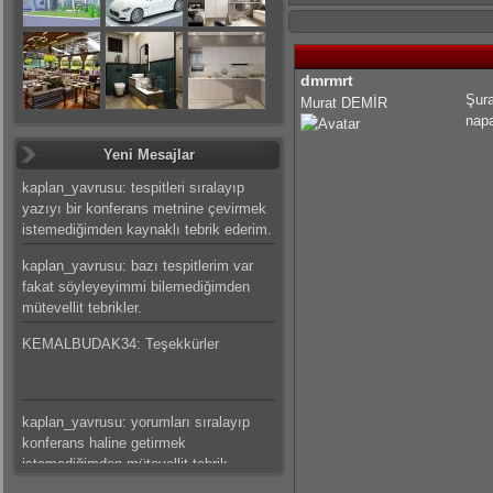
dmrmrt
Şura
Murat DEMİR
napa
Yeni Mesajlar
kaplan_yavrusu: tespitleri sıralayıp
yazıyı bir konferans metnine çevirmek
istemediğimden kaynaklı tebrik ederim.
kaplan_yavrusu: bazı tespitlerim var
fakat söyleyeyimmi bilemediğimden
mütevellit tebrikler.
KEMALBUDAK34: Teşekkürler
kaplan_yavrusu: yorumları sıralayıp
konferans haline getirmek
istemediğimden mütevellit tebrik
ederim.