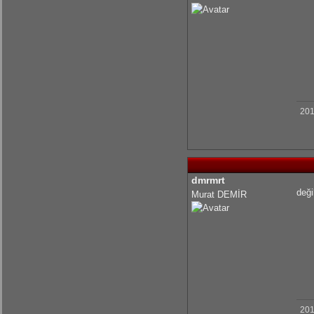
olcaysaymar: Emeğine sağlık Kerem
201
dmrmrt
deği
Murat DEMİR
201