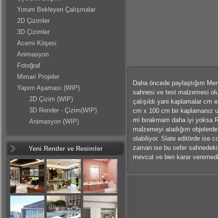
Yorum Bekleyen Çalışmalar
2D Çizimler
3D Çizimler
Acemi Köşesi
Animasyon
Fotoğraf
Mimari Projeler
Daha öncede paylaştığım Menta
Yapım Aşaması (WIP)
sahnesi ve test malzemesi olu
2D Çizim (WIP)
çalışıldı yani kaplamalar cm 
3D Render - Çizim(WIP)
cm x 100 cm bir kaplamanız uy
mi bırakmam daha iyi yoksa Re
Animasyon (WIP)
malzemeyi atadığım objelerde
olabiliyor. Slate editörde ise
zaman ise bu sefer sahnedeki h
Yeni Render ve Resimler
mevcut ve ben karar veremedi