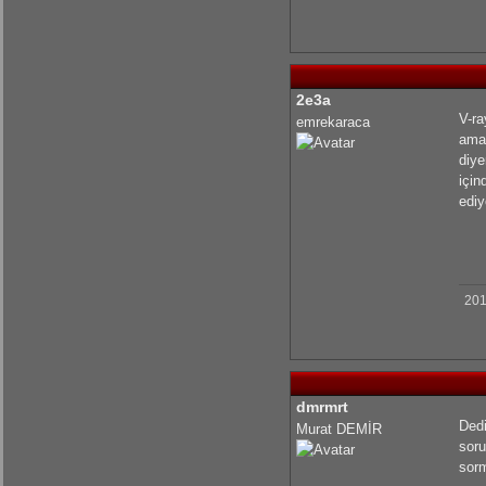
2e3a
V-ra
emrekaraca
ama 
diye
için
ediy
201
dmrmrt
Dedi
Murat DEMİR
soru
sorm