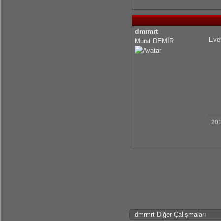
dmrmrt
Eve
Murat DEMİR
201
dmrmrt Diğer Çalışmaları