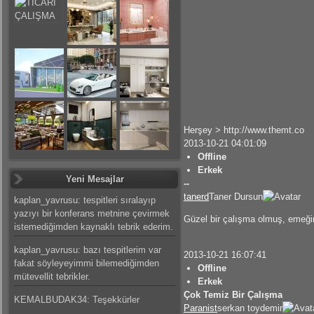
Herşey > http://www.themt.co
2013-10-21 04:01:09
Offline
Erkek
Yeni Mesajlar
--
tanerd
Taner Dursun
kaplan_yavrusu: tespitleri sıralayıp
yazıyı bir konferans metnine çevirmek
Güzel bir çalışma olmuş, emeğin
istemediğimden kaynaklı tebrik ederim.
kaplan_yavrusu: bazı tespitlerim var
2013-10-21 16:07:41
fakat söyleyeyimmi bilemediğimden
Offline
mütevellit tebrikler.
Erkek
Çok Temiz Bir Çalışma
KEMALBUDAK34: Teşekkürler
Paranist
serkan toydemir