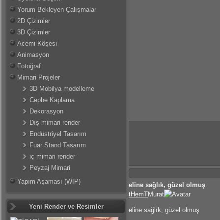
Yorum Bekleyen Çalışmalar
2D Çizimler
3D Çizimler
Acemi Köşesi
Animasyon
Fotoğraf
Mimari Projeler
3D Mobilya modelleme
Cephe Kaplama
Dekorasyon
Dış mimari render
Endüstriyel Tasarım
Fuar Stand Tasarım
iç mimari render
Peyzaj Mimari
Yapım Aşaması (WIP)
eline sağlık, güzel olmuş
tHemT
Murat
Yeni Render ve Resimler
eline sağlık, güzel olmuş