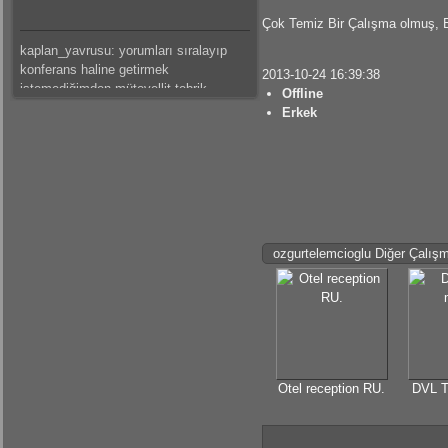
Çok Temiz Bir Çalışma olmuş, Em
kaplan_yavrusu: yorumları sıralayıp
konferans haline getirmek
2013-10-24 16:39:38
istemediğimden mütevellit tebrik
Offline
ederim.
Erkek
mateus: güzeel çalışma olmuş
kaplan_yavrusu: bazı tespitlerim var
ama saklı tutuyorum.başarılar dilerim.
ozgurtelemcioglu Diğer Çalışm
kaplan_yavrusu: sıkıntı ve problemleri
sıralamak yerine ve hemde canını
sıkmak istemediğimden mütevellit
tebrik eder başarılar dilerim.
mateus: modelleme detaylı olmuş
emeğine sağlık
Otel reception RU.
DVL T
gokhantastan: Elinize sağlık gerçekten
güzel bir çalışma olmuş.