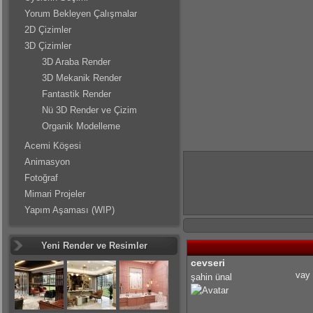
Yorum Bekleyen Çalışmalar
2D Çizimler
3D Çizimler
3D Araba Render
3D Mekanik Render
Fantastik Render
Nü 3D Render ve Çizim
Organik Modelleme
Acemi Köşesi
Animasyon
Fotoğraf
Mimari Projeler
Yapım Aşaması (WIP)
Yeni Render ve Resimler
cevseri
vay
şahin ünal