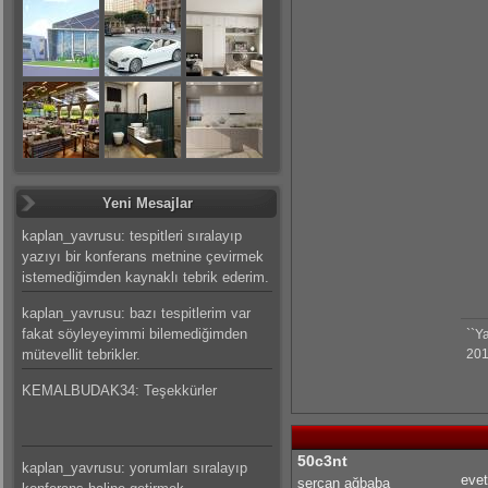
Yeni Mesajlar
kaplan_yavrusu: tespitleri sıralayıp
yazıyı bir konferans metnine çevirmek
istemediğimden kaynaklı tebrik ederim.
kaplan_yavrusu: bazı tespitlerim var
fakat söyleyeyimmi bilemediğimden
``Y
mütevellit tebrikler.
201
KEMALBUDAK34: Teşekkürler
50c3nt
kaplan_yavrusu: yorumları sıralayıp
evet
sercan ağbaba