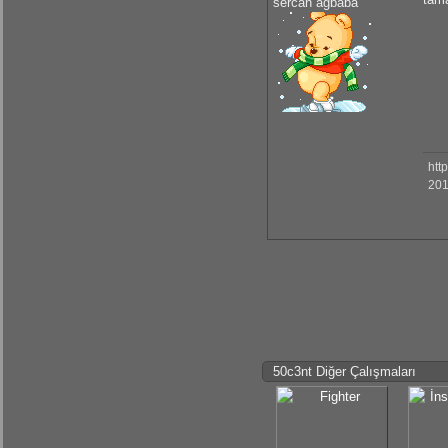
sercan ağbaba
htt
201
50c3nt Diğer Çalışmaları