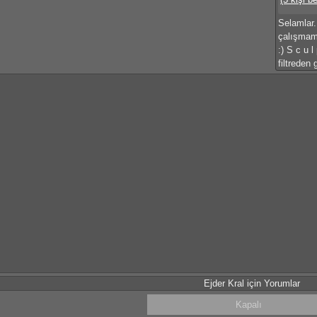
Selamlar.
çalışmam
:) S c u l
filtreden 
Ejder Kral için Yorumlar
Kapalı