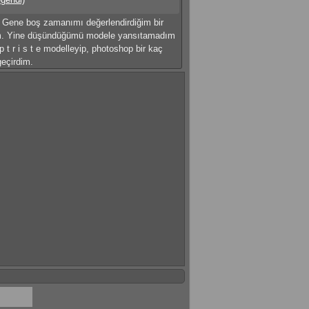
 Gene boş zamanımı değerlendirdiğim bir
. Yine düşündüğümü modele yansıtamadım
 p t r i s t e modelleyip, photoshop bir kaç
geçirdim.