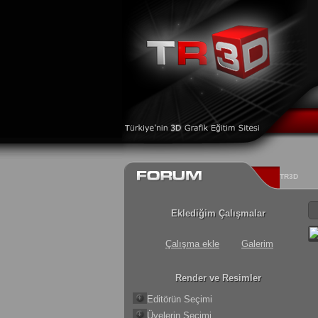
TR3D
Eklediğim Çalışmalar
Çalışma ekle
Galerim
Render ve Resimler
Editörün Seçimi
Üyelerin Seçimi