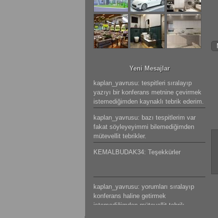
Yeni Mesajlar
kaplan_yavrusu: tespitleri sıralayıp
yazıyı bir konferans metnine çevirmek
istemediğimden kaynaklı tebrik ederim.
kaplan_yavrusu: bazı tespitlerim var
fakat söyleyeyimmi bilemediğimden
mütevellit tebrikler.
KEMALBUDAK34: Teşekkürler
kaplan_yavrusu: yorumları sıralayıp
konferans haline getirmek
istemediğimden mütevellit tebrik
ederim.