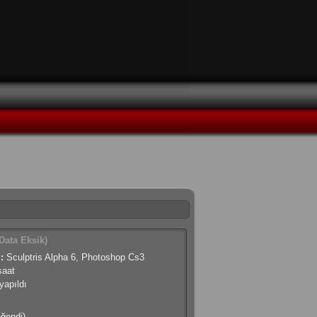
Data Eksik)
:
Sculptris Alpha 6, Photoshop Cs3
saat
apıldı
eğendi)