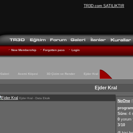
TR3D.com SATILIKTIR
New Membership
Forgotten pass
Login
Galeri
Acemi Köşesi
3D Çizim ve Render
Ejder Kral
Ejder Kral
Ejder Kral - Data Eksik
NoOne
(
program
Süre:
4 
0
yorum y
3
/
10
(5 kişi b