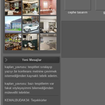
cephe tasarım
g
Yeni Mesajlar
kaplan_yavrusu: tespitleri sıralayıp
yazıyı bir konferans metnine çevirmek
istemediğimden kaynaklı tebrik ederim.
kaplan_yavrusu: bazı tespitlerim var
fakat söyleyeyimmi bilemediğimden
mütevellit tebrikler.
KEMALBUDAK34: Teşekkürler