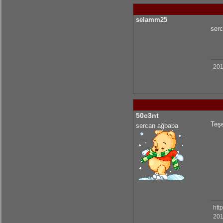
selamm25
serc
201
50c3nt
Teşe
sercan ağbaba
htt
201