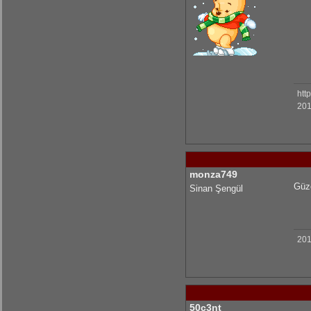
KrmmcR: Çok teşekkür ederim abim
olcaysaymar: Emeğine sağlık Kerem
htt
201
monza749
Güze
Sinan Şengül
201
50c3nt