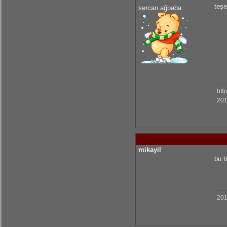
teşe
sercan ağbaba
htt
201
mikayil
bu t
201