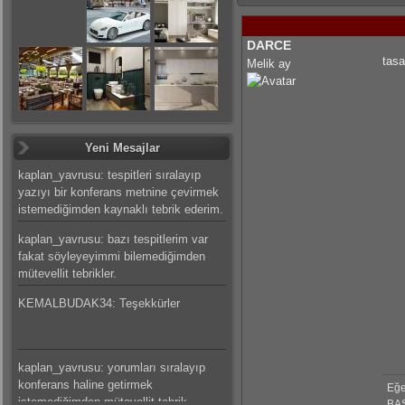
DARCE
tasa
Melik ay
Yeni Mesajlar
kaplan_yavrusu: tespitleri sıralayıp
yazıyı bir konferans metnine çevirmek
istemediğimden kaynaklı tebrik ederim.
kaplan_yavrusu: bazı tespitlerim var
fakat söyleyeyimmi bilemediğimden
mütevellit tebrikler.
KEMALBUDAK34: Teşekkürler
kaplan_yavrusu: yorumları sıralayıp
konferans haline getirmek
Eğe
istemediğimden mütevellit tebrik
BAŞ