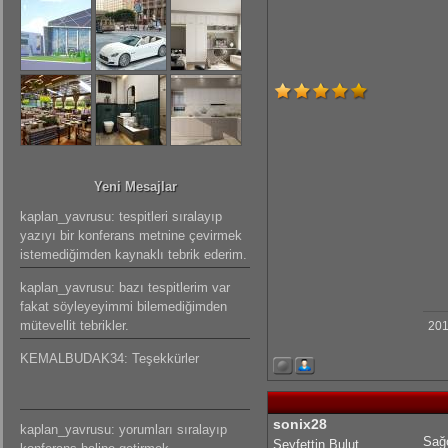
Yeni Mesajlar
kaplan_yavrusu: tespitleri sıralayıp
yazıyı bir konferans metnine çevirmek
istemediğimden kaynaklı tebrik ederim.
kaplan_yavrusu: bazı tespitlerim var
fakat söyleyeyimmi bilemediğimden
mütevellit tebrikler.
201
KEMALBUDAK34: Teşekkürler
sonix28
kaplan_yavrusu: yorumları sıralayıp
Sağ
Seyfettin Bulut