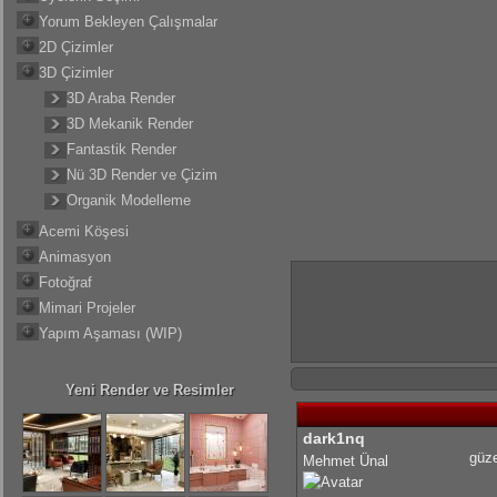
Yorum Bekleyen Çalışmalar
2D Çizimler
3D Çizimler
3D Araba Render
3D Mekanik Render
Fantastik Render
Nü 3D Render ve Çizim
Organik Modelleme
Acemi Köşesi
Animasyon
Fotoğraf
Mimari Projeler
Yapım Aşaması (WIP)
Yeni Render ve Resimler
dark1nq
güze
Mehmet Ünal