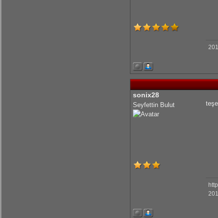
201
sonix28
teşe
Seyfettin Bulut
htt
201