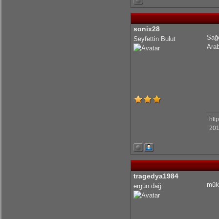
KrmmcR: Çok teşekkür ederim abim
sonix28
Sağ
Seyfettin Bulut
Arab
olcaysaymar: Emeğine sağlık Kerem
htt
201
tragedya1984
müke
ergün dağ